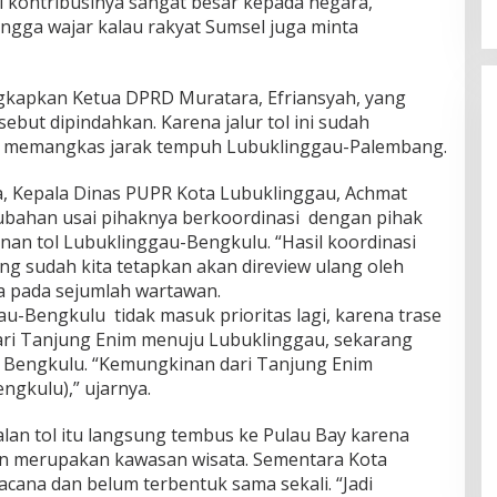
i kontribusinya sangat besar kepada negara,
ingga wajar kalau rakyat Sumsel juga minta
gkapkan Ketua DPRD Muratara, Efriansyah, yang
sebut dipindahkan. Karena jalur tol ini sudah
k memangkas jarak tempuh Lubuklinggau-Palembang.
a, Kepala Dinas PUPR Kota Lubuklinggau, Achmat
rubahan usai pihaknya berkoordinasi dengan pihak
an tol Lubuklinggau-Bengkulu. “Hasil koordinasi
ng sudah kita tetapkan akan direview ulang oleh
a pada sejumlah wartawan.
gau-Bengkulu tidak masuk prioritas lagi, karena trase
dari Tanjung Enim menuju Lubuklinggau, sekarang
e Bengkulu. “Kemungkinan dari Tanjung Enim
ngkulu),” ujarnya.
lan tol itu langsung tembus ke Pulau Bay karena
dan merupakan kawasan wisata. Sementara Kota
acana dan belum terbentuk sama sekali. “Jadi