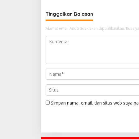
v
i
Tinggalkan Balasan
g
a
Alamat email Anda tidak akan dipublikasikan.
Ruas ya
s
i
p
o
s
Simpan nama, email, dan situs web saya pa