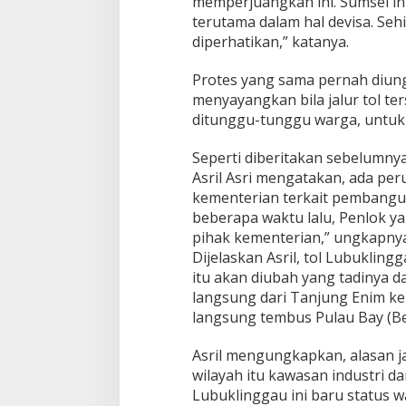
memperjuangkan ini. Sumsel in
n
terutama dalam hal devisa. Seh
a
diperhatikan,” katanya.
P
e
m
Protes yang sama pernah diun
i
menyayangkan bila jalur tol ter
n
ditunggu-tunggu warga, untu
d
a
h
Seperti diberitakan sebelumny
a
Asril Asri mengatakan, ada pe
n
kementerian terkait pembangun
J
beberapa waktu lalu, Penlok ya
a
pihak kementerian,” ungkapny
l
u
Dijelaskan Asril, tol Lubukling
r
itu akan diubah yang tadinya 
T
langsung dari Tanjung Enim k
o
langsung tembus Pulau Bay (Be
l
Asril mengungkapkan, alasan ja
wilayah itu kawasan industri 
Lubuklinggau ini baru status w