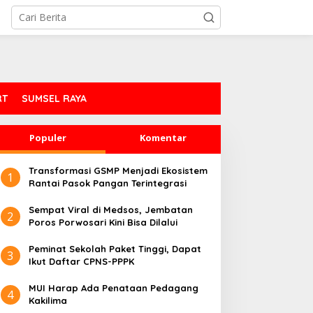
RT
SUMSEL RAYA
Populer
Komentar
Transformasi GSMP Menjadi Ekosistem
1
Rantai Pasok Pangan Terintegrasi
Sempat Viral di Medsos, Jembatan
2
Poros Porwosari Kini Bisa Dilalui
Peminat Sekolah Paket Tinggi, Dapat
3
Ikut Daftar CPNS-PPPK
MUI Harap Ada Penataan Pedagang
4
Kakilima