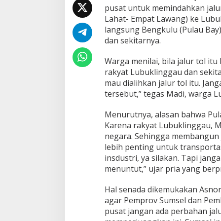
g
pusat untuk memindahkan jalu
a
Lahat- Empat Lawang) ke Lubu
u
langsung Bengkulu (Pulau Bay)
d
a
dan sekitarnya.
n
S
Warga menilai, bila jalur tol 
e
rakyat Lubuklinggau dan sekit
p
mau dialihkan jalur tol itu. J
u
t
tersebut,” tegas Madi, warga L
a
r
Menurutnya, alasan bahwa Pulau
n
Karena rakyat Lubuklinggau, M
y
negara. Sehingga membangun ja
a
G
lebih penting untuk transporta
u
insdustri, ya silakan. Tapi ja
g
menuntut,” ujar pria yang berp
a
t
Hal senada dikemukakan Asnori
W
a
agar Pemprov Sumsel dan Pemk
c
pusat jangan ada perbahan ja
a