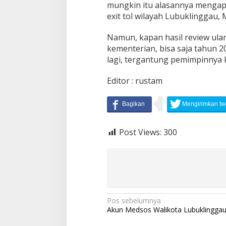
mungkin itu alasannya mengapa
exit tol wilayah Lubuklinggau,
Namun, kapan hasil review ulan
kementerian, bisa saja tahun 
lagi, tergantung pemimpinnya k
Editor : rustam
Post Views:
300
N
Pos sebelumnya
Akun Medsos Walikota Lubuklinggau
a