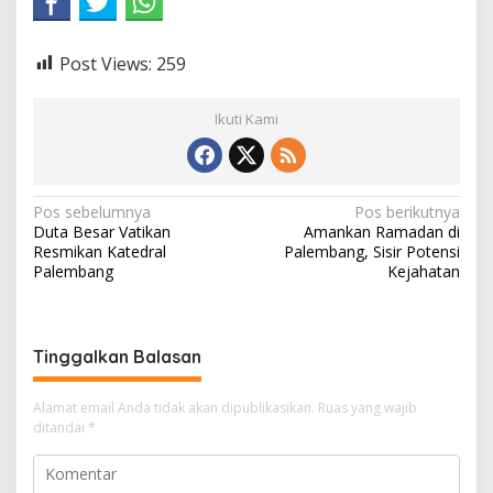
Post Views:
259
Ikuti Kami
N
Pos sebelumnya
Pos berikutnya
Duta Besar Vatikan
Amankan Ramadan di
a
Resmikan Katedral
Palembang, Sisir Potensi
v
Palembang
Kejahatan
i
g
Tinggalkan Balasan
a
s
Alamat email Anda tidak akan dipublikasikan.
Ruas yang wajib
i
ditandai
*
p