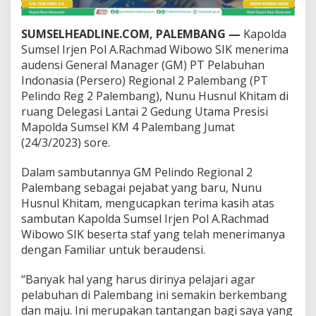
s
e
l
SUMSELHEADLINE.COM, PALEMBANG —
Kapolda
P
Sumsel Irjen Pol A.Rachmad Wibowo SIK menerima
u
audensi General Manager (GM) PT Pelabuhan
n
Indonasia (Persero) Regional 2 Palembang (PT
y
Pelindo Reg 2 Palembang), Nunu Husnul Khitam di
a
T
ruang Delegasi Lantai 2 Gedung Utama Presisi
a
Mapolda Sumsel KM 4 Palembang Jumat
n
(24/3/2023) sore.
t
a
Dalam sambutannya GM Pelindo Regional 2
n
g
Palembang sebagai pejabat yang baru, Nunu
a
Husnul Khitam, mengucapkan terima kasih atas
n
sambutan Kapolda Sumsel Irjen Pol A.Rachmad
B
Wibowo SIK beserta staf yang telah menerimanya
e
s
dengan Familiar untuk beraudensi.
a
r
“Banyak hal yang harus dirinya pelajari agar
pelabuhan di Palembang ini semakin berkembang
dan maju. Ini merupakan tantangan bagi saya yang