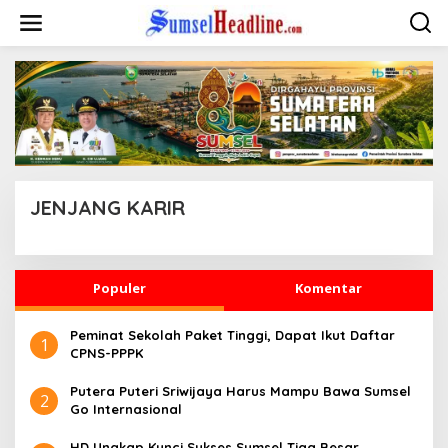
L
e
w
a
t
i
k
e
k
o
n
JENJANG KARIR
t
e
n
|
R
A
Populer
Komentar
B
U
,
Peminat Sekolah Paket Tinggi, Dapat Ikut Daftar
2
1
1
CPNS-PPPK
A
P
Putera Puteri Sriwijaya Harus Mampu Bawa Sumsel
R
2
I
Go Internasional
L
2
HD Ungkap Kunci Sukses Sumsel Tiga Besar
0