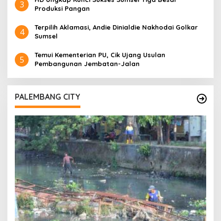
3
2
Produksi Pangan
1
O
Terpilih Aklamasi, Andie Dinialdie Nakhodai Golkar
L
4
E
Sumsel
H
M
Temui Kementerian PU, Cik Ujang Usulan
A
5
N
Pembangunan Jembatan-Jalan
A
G
E
R
PALEMBANG CITY
S
U
M
S
E
L
H
E
A
D
L
I
N
E