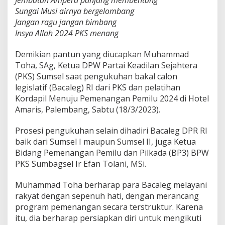
e
Sungai Musi airnya bergelombang
n
Jangan ragu jangan bimbang
g
a
Insya Allah 2024 PKS menang
n
M
Demikian pantun yang diucapkan Muhammad
e
Toha, SAg, Ketua DPW Partai Keadilan Sejahtera
l
(PKS) Sumsel saat pengukuhan bakal calon
a
y
legislatif (Bacaleg) RI dari PKS dan pelatihan
a
Kordapil Menuju Pemenangan Pemilu 2024 di Hotel
n
Amaris, Palembang, Sabtu (18/3/2023).
i
S
Prosesi pengukuhan selain dihadiri Bacaleg DPR RI
e
p
baik dari Sumsel I maupun Sumsel II, juga Ketua
e
Bidang Pemenangan Pemilu dan Pilkada (BP3) BPW
n
PKS Sumbagsel Ir Efan Tolani, MSi.
u
h
Muhammad Toha berharap para Bacaleg melayani
H
a
rakyat dengan sepenuh hati, dengan merancang
t
program pemenangan secara terstruktur. Karena
i
itu, dia berharap persiapkan diri untuk mengikuti