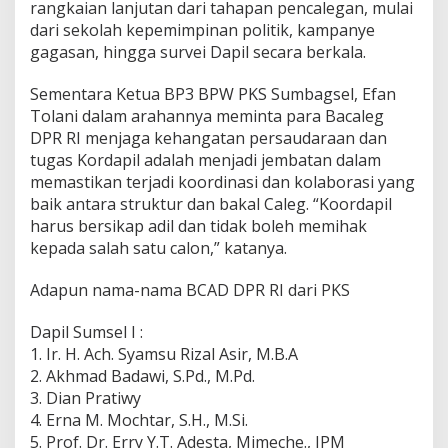
rangkaian lanjutan dari tahapan pencalegan, mulai
dari sekolah kepemimpinan politik, kampanye
gagasan, hingga survei Dapil secara berkala.
Sementara Ketua BP3 BPW PKS Sumbagsel, Efan
Tolani dalam arahannya meminta para Bacaleg
DPR RI menjaga kehangatan persaudaraan dan
tugas Kordapil adalah menjadi jembatan dalam
memastikan terjadi koordinasi dan kolaborasi yang
baik antara struktur dan bakal Caleg. “Koordapil
harus bersikap adil dan tidak boleh memihak
kepada salah satu calon,” katanya.
Adapun nama-nama BCAD DPR RI dari PKS
Dapil Sumsel I :
1. Ir. H. Ach. Syamsu Rizal Asir, M.B.A
2. Akhmad Badawi, S.Pd., M.Pd.
3. Dian Pratiwy
4. Erna M. Mochtar, S.H., M.Si.
5. Prof. Dr. Erry Y.T. Adesta, Mimeche., IPM