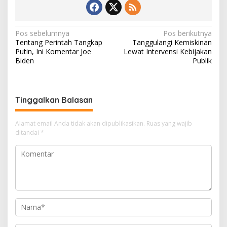
N
Pos sebelumnya
Pos berikutnya
Tentang Perintah Tangkap
Tanggulangi Kemiskinan
a
Putin, Ini Komentar Joe
Lewat Intervensi Kebijakan
v
Biden
Publik
i
g
Tinggalkan Balasan
a
s
Alamat email Anda tidak akan dipublikasikan.
Ruas yang wajib
i
ditandai
*
p
o
s