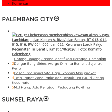
Komentar
PALEMBANG CITY
1
Gotong Royong Sarana Identifikasi Berbagai Persoalan
2
Dengar Bunyi Sirine, Warga Diminta Berhenti Sejenak
Kerja
3
Pasar Tradisional Vital Bagi Ekonomi Masyarakat
4
Tata Empat Zona Parkir dan Bentuk Tim PJU di Setiap
Kecamatan
5
MUI Harap Ada Penataan Pedagang Kakilima
SUMSEL RAYA