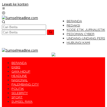
Lewati ke konten
BERANDA
REDAKSI
KODE ETIK JURNALISTIK
PEDOMAN CYBER
UNDANG-UNDANG PERS
HUBUNGI KAMI
BERANDA
EKBIS
GAYA HIDUP
HEADLINE
NASIONAL
PALEMBANG CITY
POLITIK
SELEBRITY
SPORT
SUMSEL RAYA