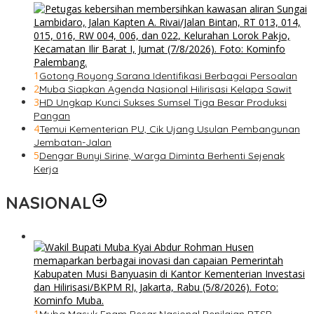
1
Gotong Royong Sarana Identifikasi Berbagai Persoalan
2
Muba Siapkan Agenda Nasional Hilirisasi Kelapa Sawit
3
HD Ungkap Kunci Sukses Sumsel Tiga Besar Produksi
Pangan
4
Temui Kementerian PU, Cik Ujang Usulan Pembangunan
Jembatan-Jalan
5
Dengar Bunyi Sirine, Warga Diminta Berhenti Sejenak
Kerja
NASIONAL
1
Muba Masuk Enam Besar Nasional Penilaian PTSP