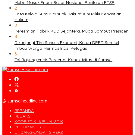
Muba Masuk Enam Besar Nasional Penilaian PTSP
2
Tata Kelola Sumur Minyak Rakyat Kini Miliki Kepastian
Hukum
3
Peresmian Pabrik KUD Sejahtera, Muba Sambut Presiden
4
Dikunjungi Tim Sensus Ekonomi, Ketua DPRD Sumsel
Imbau Warga Memfasilitasi Petugas
5
Tol Bayunglencir Percepat Konektivitas di Sumsel
@ sumselheadline.com
BERANDA
REDAKSI
KODE ETIK JURNALISTIK
PEDOMAN CYBER
UNDANG-UNDANG PERS