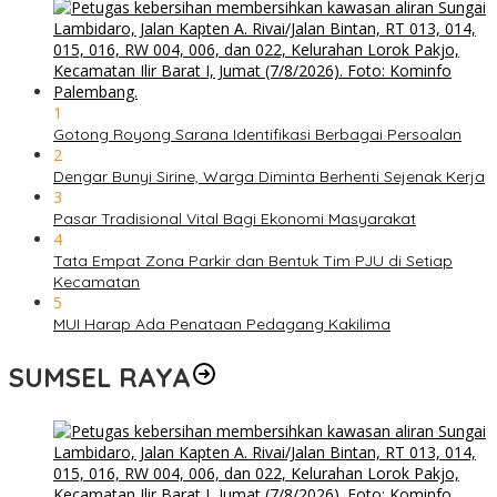
1
Gotong Royong Sarana Identifikasi Berbagai Persoalan
2
Dengar Bunyi Sirine, Warga Diminta Berhenti Sejenak Kerja
3
Pasar Tradisional Vital Bagi Ekonomi Masyarakat
4
Tata Empat Zona Parkir dan Bentuk Tim PJU di Setiap
Kecamatan
5
MUI Harap Ada Penataan Pedagang Kakilima
SUMSEL RAYA