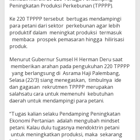
k
Peningkatan Produksi Perkebunan (TPPPP).
e
r
Ke 220 TPPPP tersebut bertugas mendampingi
j
para petani dari sektor perkebunan agar lebih
a
produktif dalam meningkat produksi termasuk
J
a
membaca prospek pemasaran hingga hilirisasi
d
produk.
i
P
Menurut Gubernur Sumsel H Herman Deru saat
e
memberikan arahan pada pengukuhan 220 TPPPP
t
a
yang berlangsung di Asrama Haji Palembang,
n
Selasa (22/3) siang menegaskan, timbulnya ide
i
dan gagasan rekrutmen TPPPP merupakan
I
salahsatu cara untuk memenuhi kebutuhan
n
t
daerah untuk mendampingi para petani.
e
r
“Tugas kalian selaku Pendamping Peningkatan
p
Ekonomi Pertanian adalah mengubah mindset
r
petani. Kalau dulu tugasnya mendoktrin petani
e
n
untuk meningkatkan produksi, maka sekarang
e