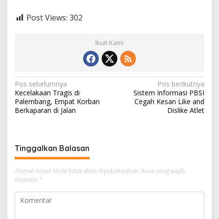
Post Views:
302
Ikuti Kami
N
Pos sebelumnya
Pos berikutnya
Kecelakaan Tragis di
Sistem Informasi PBSI
a
Palembang, Empat Korban
Cegah Kesan Like and
v
Berkaparan di Jalan
Dislike Atlet
i
g
Tinggalkan Balasan
a
s
Alamat email Anda tidak akan dipublikasikan.
Ruas yang wajib
i
ditandai
*
p
o