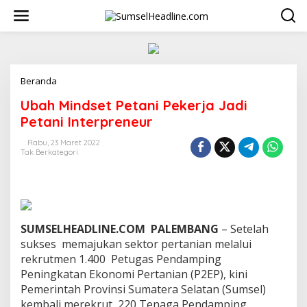
L
e
w
a
t
i
k
Beranda
U
e
b
Ubah Mindset Petani Pekerja Jadi
k
a
o
h
Petani Interpreneur
n
M
t
i
Rabu, 23 Maret 2022
e
Tak Berkategori
n
n
d
s
e
t
P
SUMSELHEADLINE.COM PALEMBANG
– Setelah
e
t
sukses memajukan sektor pertanian melalui
a
rekrutmen 1.400 Petugas Pendamping
n
Peningkatan Ekonomi Pertanian (P2EP), kini
i
Pemerintah Provinsi Sumatera Selatan (Sumsel)
P
kembali merekrut 220 Tenaga Pendamping
e