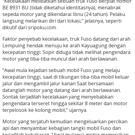
“Kecelakaan melibatkan sebuah truk Fuso berplat nomor
BE 8931 BU (tidak diketahui identitasnya), menabrak
sepeda motor yang dikendarai Ibnu (24 tahun). Pelaku
langsung melarikan diri dari lokasi,” jelasnya, seperti
dikutif dari sripoku.com.
Faktor penyebab kecelakaan, truk Fuso datang dari arah
Lempuing hendak menuju ke arah Kayuagung dengan
kecepatan tinggi. Sopir diduga tidak melihat pengendara
motor yang tiba-tiba muncul dari arah berlawanan.
“Awal mula kejadian sebuah mobil Fuso yang melaju
kecepatan tinggi, saat di tikungan tiba-tiba mobil keluar
jalur dan mengambil jalur kanan Saat bersamaan
datanglah motor yang datang dari arah berlawanan.
Sontak terjadilah kecelakaan yang menyebabkan
pengendara terseret hingga sekitar 8 meter dan motor
terpelosok ke kolong mobil,” ujarnya.
Motor yang terjatuh kemudian mengeluarkan percikan
api dan menyambar kebagian tangki mobil Fuso dan
terjadilah kebakaran. “Awal mulanya motor memercikan