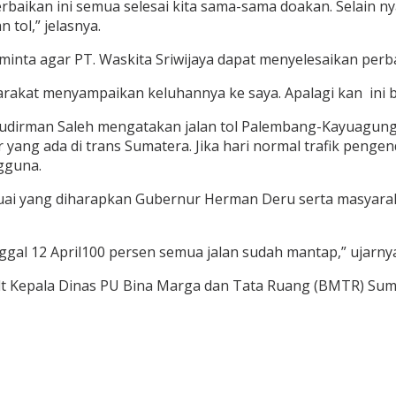
baikan ini semua selesai kita sama-sama doakan. Selain ny
 tol,” jelasnya.
nta agar PT. Waskita Sriwijaya dapat menyelesaikan perba
arakat menyampaikan keluhannya ke saya. Apalagi kan ini b
 Sudirman Saleh mengatakan jalan tol Palembang-Kayuagung 
r yang ada di trans Sumatera. Jika hari normal trafik peng
gguna.
ai yang diharapkan Gubernur Herman Deru serta masyara
al 12 April100 persen semua jalan sudah mantap,” ujarnya
t Kepala Dinas PU Bina Marga dan Tata Ruang (BMTR) Sums