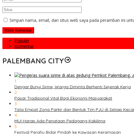
Simpan nama, email, dan situs web saya pada peramban ini unt
Populer
Komentar
PALEMBANG CITY
1
Dengar Bunyi Sirine, Warga Diminta Berhenti Sejenak Kerja
2
Pasar Tradisional Vital Bagi Ekonomi Masyarakat
3
Tata Empat Zona Parkir dan Bentuk Tim PJU di Setiap Kec
4
MUI Harap Ada Penataan Pedagang Kakilima
5
Festival Perahu Bidar Pindah ke Kawasan Keramasan