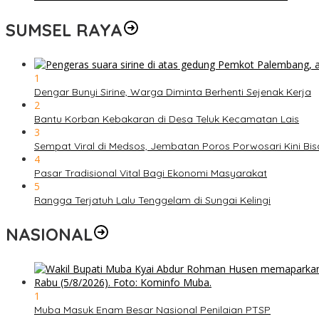
SUMSEL RAYA
1
Dengar Bunyi Sirine, Warga Diminta Berhenti Sejenak Kerja
2
Bantu Korban Kebakaran di Desa Teluk Kecamatan Lais
3
Sempat Viral di Medsos, Jembatan Poros Porwosari Kini Bisa
4
Pasar Tradisional Vital Bagi Ekonomi Masyarakat
5
Rangga Terjatuh Lalu Tenggelam di Sungai Kelingi
NASIONAL
1
Muba Masuk Enam Besar Nasional Penilaian PTSP