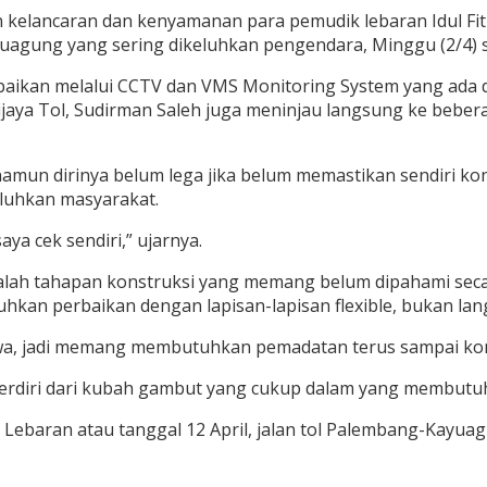
kelancaran dan kenyamanan para pemudik lebaran Idul Fitr
uagung yang sering dikeluhkan pengendara, Minggu (2/4) s
rbaikan melalui CCTV dan VMS Monitoring System yang ada d
wijaya Tol, Sudirman Saleh juga meninjau langsung ke beber
mun dirinya belum lega jika belum memastikan sendiri kondis
luhkan masyarakat.
ya cek sendiri,” ujarnya.
adalah tahapan konstruksi yang memang belum dipahami seca
an perbaikan dengan lapisan-lapisan flexible, bukan lan
a, jadi memang membutuhkan pemadatan terus sampai kondisi
terdiri dari kubah gambut yang cukup dalam yang membutu
 Lebaran atau tanggal 12 April, jalan tol Palembang-Kayua