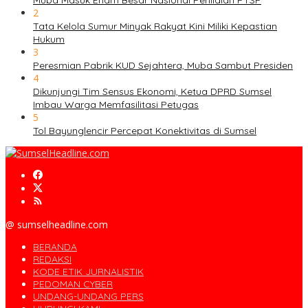
2
Tata Kelola Sumur Minyak Rakyat Kini Miliki Kepastian
Hukum
3
Peresmian Pabrik KUD Sejahtera, Muba Sambut Presiden
4
Dikunjungi Tim Sensus Ekonomi, Ketua DPRD Sumsel
Imbau Warga Memfasilitasi Petugas
5
Tol Bayunglencir Percepat Konektivitas di Sumsel
@ sumselheadline.com
BERANDA
REDAKSI
KODE ETIK JURNALISTIK
PEDOMAN CYBER
UNDANG-UNDANG PERS