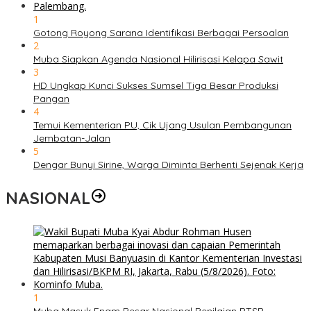
1
Gotong Royong Sarana Identifikasi Berbagai Persoalan
2
Muba Siapkan Agenda Nasional Hilirisasi Kelapa Sawit
3
HD Ungkap Kunci Sukses Sumsel Tiga Besar Produksi
Pangan
4
Temui Kementerian PU, Cik Ujang Usulan Pembangunan
Jembatan-Jalan
5
Dengar Bunyi Sirine, Warga Diminta Berhenti Sejenak Kerja
NASIONAL
1
Muba Masuk Enam Besar Nasional Penilaian PTSP