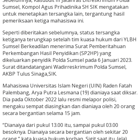
Sebelumnya, Kasubdit III Jatanras Ditreskrimum Polda
Sumsel, Kompol Agus Prihadinika SH SIK mengatakan
untuk menetapkan tersangka lain, tergantung hasil
pemeriksaan ketiga mahasiswa ini.
Seperti diberitakan sebelumnya, status tersangka
ketiganya terungkap setelah tim kuasa hukum dari YLBH
Sumsel Berkeadilan menerima Surat Pemberitahuan
Perkembangan Hasil Penyidikan (SP2HP) yang
dikeluarkan penyidik Polda Sumsel pada 6 Januari 2023.
Surat ditandatangani Wadirreskrimum Polda Sumsel,
AKBP Tulus Sinaga,SIK.
Mahasiswa Universitas Islam Negeri (UIN) Raden Fatah
Palembang, Arya Putra Lesmana (19) dianiaya saat diksar.
Dia pada Oktober 2022 lalu resmi melapor polisi,
mengaku sempat diasingkan dan dianiaya oleh 20 orang
secara bergantian selama 15 jam.
“Dianaiya dari pukul 13.00 itu, sampai pukul 03.00
besoknya. Dianaiya secara bergantian oleh sekitar 20
orang,” kata kuasa hukum korban, Sigit saat itu. (ela)