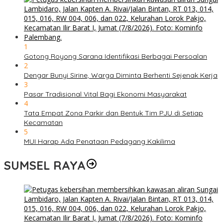
1
Gotong Royong Sarana Identifikasi Berbagai Persoalan
2
Dengar Bunyi Sirine, Warga Diminta Berhenti Sejenak Kerja
3
Pasar Tradisional Vital Bagi Ekonomi Masyarakat
4
Tata Empat Zona Parkir dan Bentuk Tim PJU di Setiap
Kecamatan
5
MUI Harap Ada Penataan Pedagang Kakilima
SUMSEL RAYA