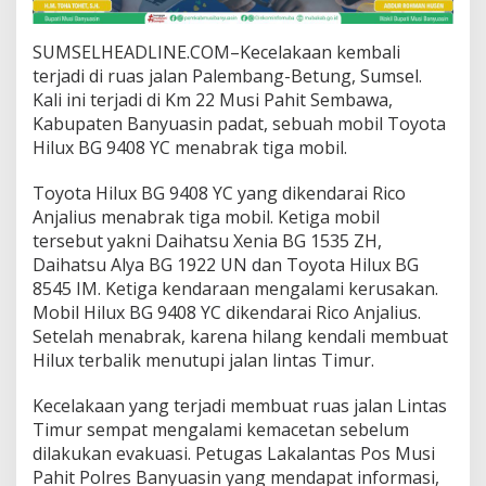
t
a
m
SUMSELHEADLINE.COM–Kecelakaan kembali
H
terjadi di ruas jalan Palembang-Betung, Sumsel.
i
Kali ini terjadi di Km 22 Musi Pahit Sembawa,
l
Kabupaten Banyuasin padat, sebuah mobil Toyota
u
Hilux BG 9408 YC menabrak tiga mobil.
x
d
i
Toyota Hilux BG 9408 YC yang dikendarai Rico
J
Anjalius menabrak tiga mobil. Ketiga mobil
a
tersebut yakni Daihatsu Xenia BG 1535 ZH,
l
Daihatsu Alya BG 1922 UN dan Toyota Hilux BG
u
r
8545 IM. Ketiga kendaraan mengalami kerusakan.
P
Mobil Hilux BG 9408 YC dikendarai Rico Anjalius.
a
Setelah menabrak, karena hilang kendali membuat
l
Hilux terbalik menutupi jalan lintas Timur.
e
m
b
Kecelakaan yang terjadi membuat ruas jalan Lintas
a
Timur sempat mengalami kemacetan sebelum
n
dilakukan evakuasi. Petugas Lakalantas Pos Musi
g
Pahit Polres Banyuasin yang mendapat informasi,
-