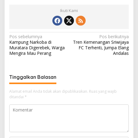
Ikuti Kami
N
Pos sebelumnya
Pos berikutnya
Kampung Narkoba di
Tren Kemenangan Sriwijaya
a
Muratara Digerebek, Warga
FC Terhenti, Jumpa Elang
v
Mengira Mau Perang
Andalas
i
g
Tinggalkan Balasan
a
s
Alamat email Anda tidak akan dipublikasikan.
Ruas yang wajib
i
ditandai
*
p
o
s