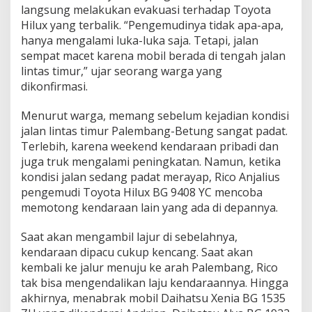
B
langsung melakukan evakuasi terhadap Toyota
e
Hilux yang terbalik. “Pengemudinya tidak apa-apa,
t
hanya mengalami luka-luka saja. Tetapi, jalan
u
sempat macet karena mobil berada di tengah jalan
n
lintas timur,” ujar seorang warga yang
g
dikonfirmasi.
Menurut warga, memang sebelum kejadian kondisi
jalan lintas timur Palembang-Betung sangat padat.
Terlebih, karena weekend kendaraan pribadi dan
juga truk mengalami peningkatan. Namun, ketika
kondisi jalan sedang padat merayap, Rico Anjalius
pengemudi Toyota Hilux BG 9408 YC mencoba
memotong kendaraan lain yang ada di depannya.
Saat akan mengambil lajur di sebelahnya,
kendaraan dipacu cukup kencang. Saat akan
kembali ke jalur menuju ke arah Palembang, Rico
tak bisa mengendalikan laju kendaraannya. Hingga
akhirnya, menabrak mobil Daihatsu Xenia BG 1535