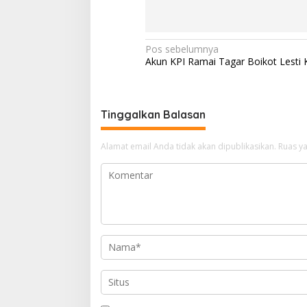
a
h
N
Pos sebelumnya
Akun KPI Ramai Tagar Boikot Lesti 
a
v
i
Tinggalkan Balasan
g
a
Alamat email Anda tidak akan dipublikasikan.
Ruas ya
s
i
p
o
s