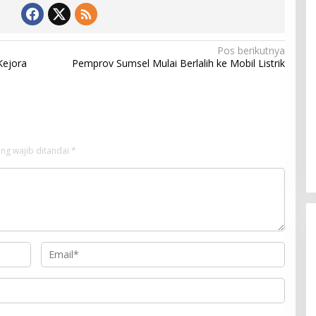
Pos berikutnya
Kejora
Pemprov Sumsel Mulai Berlalih ke Mobil Listrik
ng wajib ditandai
*