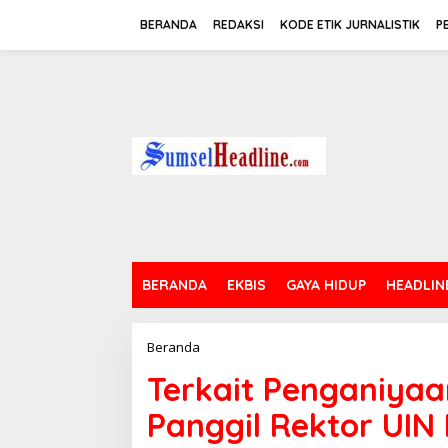
L
e
BERANDA
REDAKSI
KODE ETIK JURNALISTIK
P
w
a
t
i
k
e
k
o
n
t
e
n
BERANDA
EKBIS
GAYA HIDUP
HEADLIN
Beranda
T
e
Terkait Penganiya
r
k
Panggil Rektor UIN
a
i