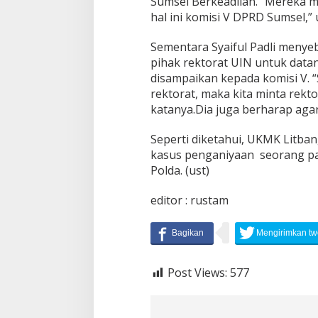
Sumsel Berkeadilan. “Mereka me
D
hal ini komisi V DPRD Sumsel,”
P
a
n
Sementara Syaiful Padli menye
g
pihak rektorat UIN untuk datan
g
disampaikan kepada komisi V. 
i
rektorat, maka kita minta rekto
l
katanya.Dia juga berharap agar 
R
e
k
Seperti diketahui, UKMK Litban
t
kasus penganiyaan seorang pani
o
Polda. (ust)
r
U
I
editor : rustam
N
R
a
d
e
Post Views:
577
n
F
a
t