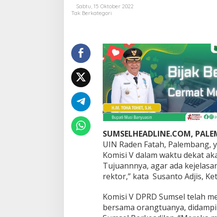
t
Sabtu, 15 Oktober 2022
P
Tak Berkategori
e
n
g
a
n
i
y
a
a
n
M
a
h
SUMSELHEADLINE.COM, PAL
a
s
UIN Raden Fatah, Palembang, ya
i
Komisi V dalam waktu dekat ak
s
Tujuannnya, agar ada kejelasan
w
rektor,” kata Susanto Adjis, K
a
,
D
Komisi V DPRD Sumsel telah me
P
bersama orangtuanya, didamp
R