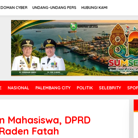
EDOMAN CYBER
UNDANG-UNDANG PERS
HUBUNGI KAMI
E
NASIONAL
PALEMBANG CITY
POLITIK
SELEBRITY
SPO
an Mahasiswa, DPRD
 Raden Fatah