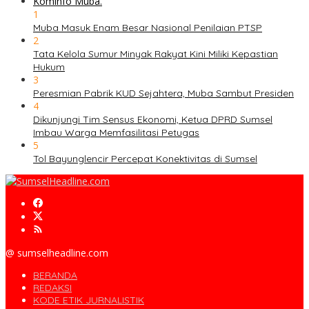
1
Muba Masuk Enam Besar Nasional Penilaian PTSP
2
Tata Kelola Sumur Minyak Rakyat Kini Miliki Kepastian
Hukum
3
Peresmian Pabrik KUD Sejahtera, Muba Sambut Presiden
4
Dikunjungi Tim Sensus Ekonomi, Ketua DPRD Sumsel
Imbau Warga Memfasilitasi Petugas
5
Tol Bayunglencir Percepat Konektivitas di Sumsel
@ sumselheadline.com
BERANDA
REDAKSI
KODE ETIK JURNALISTIK