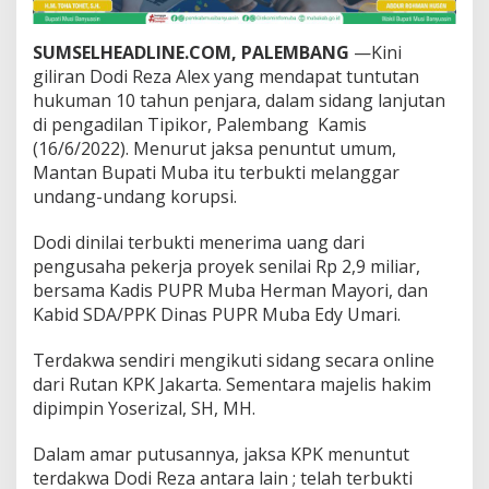
e
n
j
SUMSELHEADLINE.COM, PALEMBANG
—Kini
a
giliran Dodi Reza Alex yang mendapat tuntutan
r
hukuman 10 tahun penjara, dalam sidang lanjutan
a
di pengadilan Tipikor, Palembang Kamis
,
(16/6/2022). Menurut jaksa penuntut umum,
J
a
Mantan Bupati Muba itu terbukti melanggar
k
undang-undang korupsi.
s
a
Dodi dinilai terbukti menerima uang dari
T
pengusaha pekerja proyek senilai Rp 2,9 miliar,
u
n
bersama Kadis PUPR Muba Herman Mayori, dan
t
Kabid SDA/PPK Dinas PUPR Muba Edy Umari.
u
t
Terdakwa sendiri mengikuti sidang secara online
C
dari Rutan KPK Jakarta. Sementara majelis hakim
a
b
dipimpin Yoserizal, SH, MH.
u
t
Dalam amar putusannya, jaksa KPK menuntut
H
terdakwa Dodi Reza antara lain ; telah terbukti
a