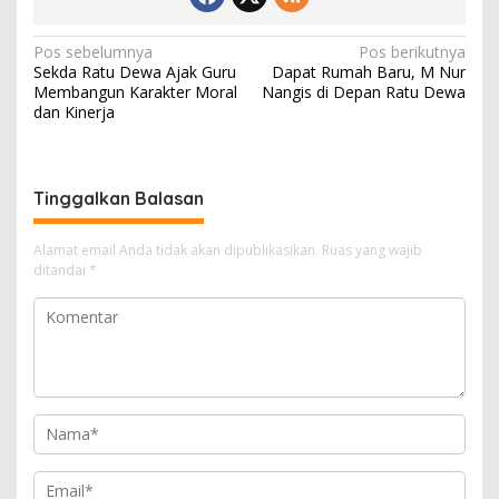
N
Pos sebelumnya
Pos berikutnya
Sekda Ratu Dewa Ajak Guru
Dapat Rumah Baru, M Nur
a
Membangun Karakter Moral
Nangis di Depan Ratu Dewa
v
dan Kinerja
i
g
Tinggalkan Balasan
a
s
Alamat email Anda tidak akan dipublikasikan.
Ruas yang wajib
i
ditandai
*
p
o
s