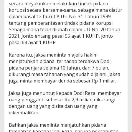
secara meyakinkan melakukan tindak pidana
k
P
korupsi secara bersama-sama, sebagaimana diatur
o
dalam pasal 12 huruf A UU No. 31 Tahun 1999
l
tentang pemberantasan tindak pidana korupsi.
i
Sebagaimana telah diubah dalam UU No. 20 tahun
t
i
2021. Jonto entang pasal 55 ayat 1 KUHP, jonto
k
pasal 64 ayat 1 KUHP.
D
o
Karena itu, jaksa meminta majelis hakim
d
menjatuhkan pidana terhadap terdakwa Dodi,
i
R
pidana penjara selama 10 tahun, dan 7 bulan,
e
dikurangi masa tahanan yang sudah dijalani. Jaksa
z
juga minta membayar denda sebesar Rp 1 miliar.
a
Jaksa juga menuntut kepada Dodi Reza membayar
uang pengganti sebesar Rp 2,9 miliar, dikurangi
dengan uang yang disita dan uang yang
dikembalikan.
Bahkan jaksa meminta menjatuhkan pidana
tambahan kepada Dodi Reza, berupa pencabutan