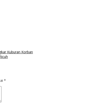
gkar Kuburan Korban
Ricuh
dai
*