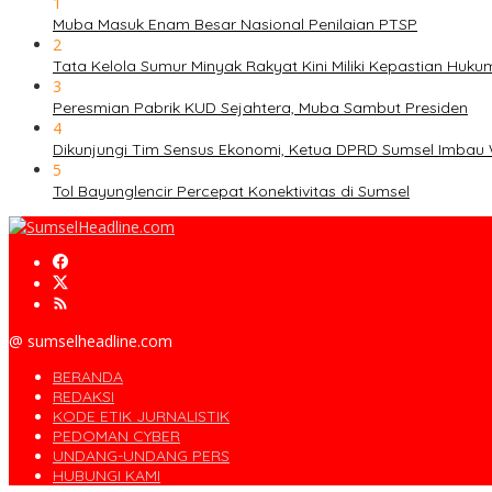
1
Muba Masuk Enam Besar Nasional Penilaian PTSP
2
Tata Kelola Sumur Minyak Rakyat Kini Miliki Kepastian Huku
3
Peresmian Pabrik KUD Sejahtera, Muba Sambut Presiden
4
Dikunjungi Tim Sensus Ekonomi, Ketua DPRD Sumsel Imbau 
5
Tol Bayunglencir Percepat Konektivitas di Sumsel
@ sumselheadline.com
BERANDA
REDAKSI
KODE ETIK JURNALISTIK
PEDOMAN CYBER
UNDANG-UNDANG PERS
HUBUNGI KAMI