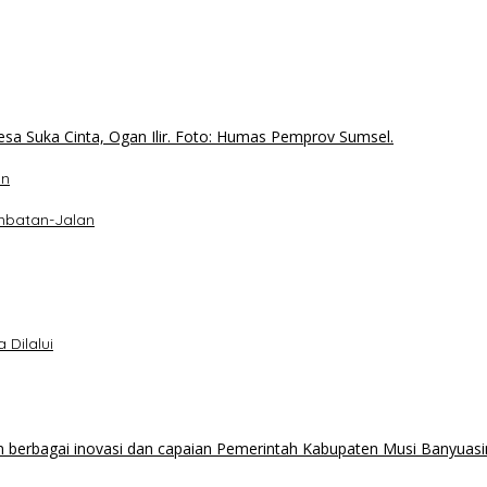
an
mbatan-Jalan
 Dilalui