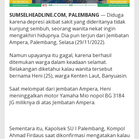
g
S
e
SUMSELHEADLINE.COM, PALEMBANG
— Diduga
m
karena depresi akibat sakit yang dideritanya tidak
b
kunjung sembuh, seorang wanita nekat ingin
u
mengakhiri hidupnya. Dia pun terjun dari Jembatan
h
Ampera, Palembang, Selasa (29/11/2022).
,
H
e
Namun upayanya itu gagal, karena berhasil
n
ditemukan warga dalam keadaan selamat.
i
Belakangan diketahui kalau wanita tersebut
L
bernama Heni (25), warga Kenten Laut, Banyuasin.
o
m
p
Saat melompat dari jembatan Ampera, Heni
a
meninggalkan motor Yamaha Mio nopol BG 3184
t
JG miliknya di atas Jembatan Ampera.
d
a
r
i
A
Sementara itu, Kapolsek SU I Palembang, Kompol
m
Ahmad Firdaus saat dikonfirmasi mengatakan kalau
p