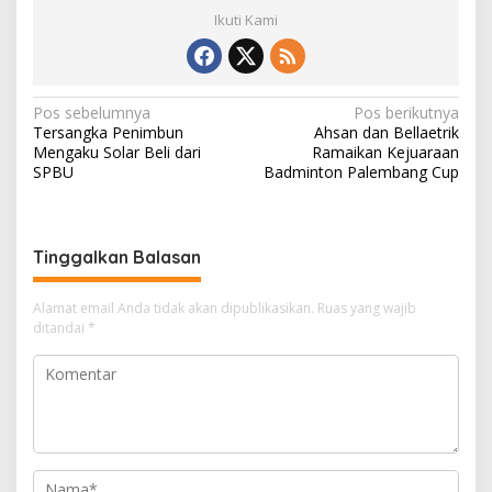
Ikuti Kami
N
Pos sebelumnya
Pos berikutnya
Tersangka Penimbun
Ahsan dan Bellaetrik
a
Mengaku Solar Beli dari
Ramaikan Kejuaraan
v
SPBU
Badminton Palembang Cup
i
g
Tinggalkan Balasan
a
s
Alamat email Anda tidak akan dipublikasikan.
Ruas yang wajib
i
ditandai
*
p
o
s