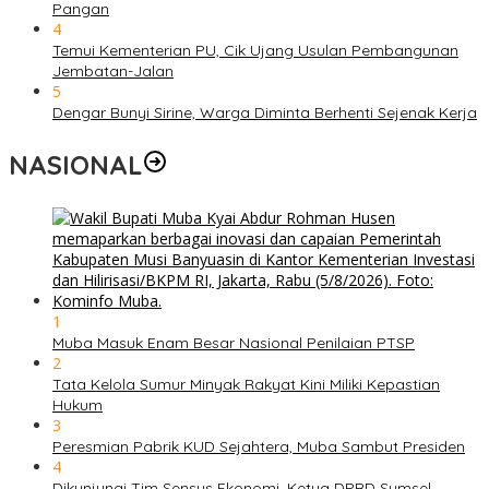
Pangan
4
Temui Kementerian PU, Cik Ujang Usulan Pembangunan
Jembatan-Jalan
5
Dengar Bunyi Sirine, Warga Diminta Berhenti Sejenak Kerja
NASIONAL
1
Muba Masuk Enam Besar Nasional Penilaian PTSP
2
Tata Kelola Sumur Minyak Rakyat Kini Miliki Kepastian
Hukum
3
Peresmian Pabrik KUD Sejahtera, Muba Sambut Presiden
4
Dikunjungi Tim Sensus Ekonomi, Ketua DPRD Sumsel