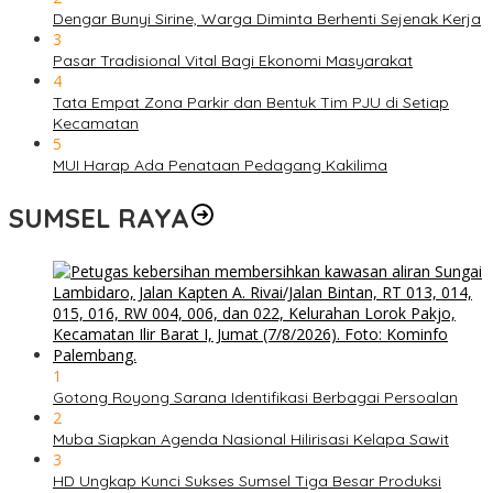
Dengar Bunyi Sirine, Warga Diminta Berhenti Sejenak Kerja
3
Pasar Tradisional Vital Bagi Ekonomi Masyarakat
4
Tata Empat Zona Parkir dan Bentuk Tim PJU di Setiap
Kecamatan
5
MUI Harap Ada Penataan Pedagang Kakilima
SUMSEL RAYA
1
Gotong Royong Sarana Identifikasi Berbagai Persoalan
2
Muba Siapkan Agenda Nasional Hilirisasi Kelapa Sawit
3
HD Ungkap Kunci Sukses Sumsel Tiga Besar Produksi