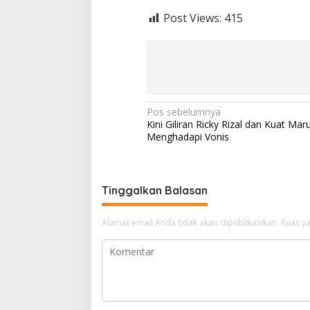
Post Views:
415
N
Pos sebelumnya
Kini Giliran Ricky Rizal dan Kuat Mar
a
Menghadapi Vonis
v
i
g
Tinggalkan Balasan
a
Alamat email Anda tidak akan dipublikasikan.
Ruas ya
s
i
p
o
s