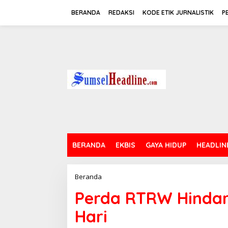
L
e
BERANDA
REDAKSI
KODE ETIK JURNALISTIK
P
w
a
t
i
k
e
k
o
n
t
e
n
BERANDA
EKBIS
GAYA HIDUP
HEADLIN
Beranda
P
e
Perda RTRW Hindar
r
d
Hari
a
R