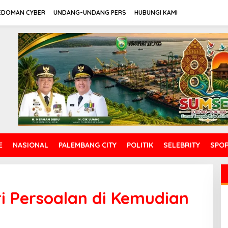
EDOMAN CYBER
UNDANG-UNDANG PERS
HUBUNGI KAMI
E
NASIONAL
PALEMBANG CITY
POLITIK
SELEBRITY
SPO
i Persoalan di Kemudian