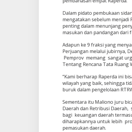
pembahasan empat Raperda.
d
i
Dalam pidato pembukaan sidan
a
n
mengatakan sebelum menjadi Pe
H
penting dalam menunjang peny
a
masukan dan pandangan dari fra
r
i
Adapun ke 9 fraksi yang meny
Perjuangan melalui jubirnya, D
Pemprov memang sangat urgen
Tentang Rencana Tata Ruang W
“Kami berharap Raperda ini bi
wilayah yang baik, sehingga ti
buruk dalam pengelolaan RTRW 
Sementara itu Maliono juru bic
Daerah dan Retribusi Daerah,
bagi keuangan daerah termasu
diharapkannya untuk lebih pro
pemasukan daerah.