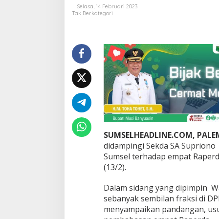
T
Selasa, 14 Februari 2023
R
Tak Berkategori
W
H
i
n
d
a
r
i
P
e
r
s
o
SUMSELHEADLINE.COM, PAL
a
l
didampingi Sekda SA Suprion
a
Sumsel terhadap empat Raperd
n
(13/2).
d
i
Dalam sidang yang dipimpin Wa
K
e
sebanyak sembilan fraksi di 
m
menyampaikan pandangan, usul
u