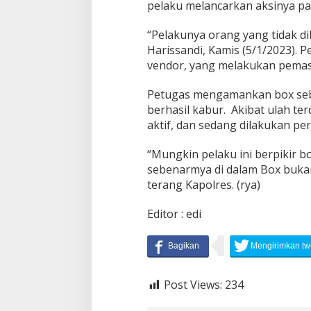
pelaku melancarkan aksinya pa
a
u
“Pelakunya orang yang tidak dik
Harissandi, Kamis (5/1/2023). 
vendor, yang melakukan pema
Petugas mengamankan box seba
berhasil kabur. Akibat ulah te
aktif, dan sedang dilakukan pe
“Mungkin pelaku ini berpikir b
sebenarmya di dalam Box bukan 
terang Kapolres. (rya)
Editor : edi
Post Views:
234