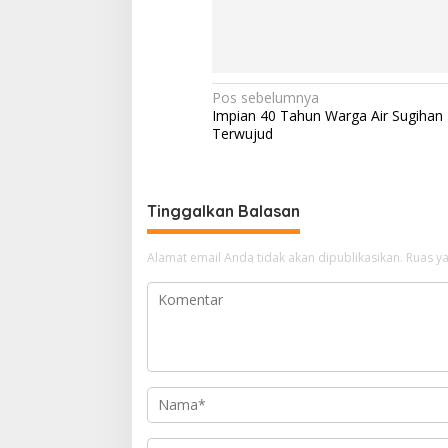
N
Pos sebelumnya
Impian 40 Tahun Warga Air Sugihan 
a
Terwujud
v
i
g
Tinggalkan Balasan
a
Alamat email Anda tidak akan dipublikasikan.
Ruas ya
s
i
p
o
s