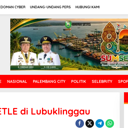
EDOMAN CYBER
UNDANG-UNDANG PERS
HUBUNGI KAMI
E
NASIONAL
PALEMBANG CITY
POLITIK
SELEBRITY
SPO
ETLE di Lubuklinggau