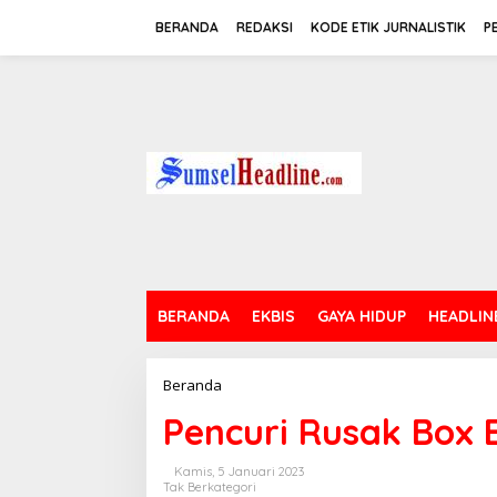
L
e
BERANDA
REDAKSI
KODE ETIK JURNALISTIK
P
w
a
t
i
k
e
k
o
n
t
e
n
BERANDA
EKBIS
GAYA HIDUP
HEADLIN
Beranda
P
e
Pencuri Rusak Box 
n
c
u
Kamis, 5 Januari 2023
r
Tak Berkategori