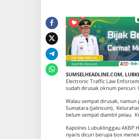
i
R
u
s
a
k
B
o
x
E
T
L
E
SUMSELHEADLINE.COM, LUB
d
i
Electronic Traffic Law Enforcem
L
sudah dirusak oknum pencuri. 
u
b
Walau sempat dirusak, namun
u
Sumatara (Jalinsum), Kelurahan
k
l
belum sempat diambil pelau. Ki
i
n
Kapolres Lubuklinggau AKBP H
g
nyaris dicuri berupa box mene
g