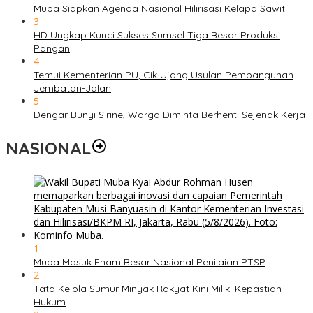
Muba Siapkan Agenda Nasional Hilirisasi Kelapa Sawit
3
HD Ungkap Kunci Sukses Sumsel Tiga Besar Produksi
Pangan
4
Temui Kementerian PU, Cik Ujang Usulan Pembangunan
Jembatan-Jalan
5
Dengar Bunyi Sirine, Warga Diminta Berhenti Sejenak Kerja
NASIONAL
1
Muba Masuk Enam Besar Nasional Penilaian PTSP
2
Tata Kelola Sumur Minyak Rakyat Kini Miliki Kepastian
Hukum