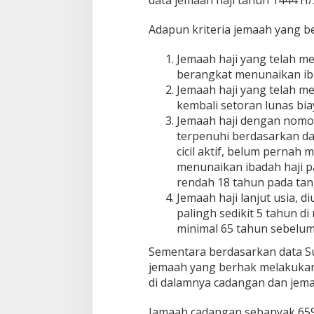
B
e
Adapun kriteria jemaah yang b
r
h
a
Jemaah haji yang telah me
k
berangkat menunaikan iba
M
Jemaah haji yang telah m
e
kembali setoran lunas bia
l
Jemaah haji dengan nomor
u
n
terpenuhi berdasarkan da
a
cicil aktif, belum pernah
s
menunaikan ibadah haji pa
i
rendah 18 tahun pada tan
B
i
Jemaah haji lanjut usia, 
a
palingh sedikit 5 tahun d
y
minimal 65 tahun sebelum
a
H
Sementara berdasarkan data S
a
jemaah yang berhak melakukan
j
di dalamnya cadangan dan jema
i
Jamaah cadangan sebanyak 659