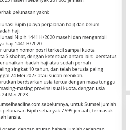
erhak pelunasan yakni:
lunasi Bipih (biaya perjalanan haji) dan belum
dah haji.
elunasi Nipih 1441 H/2020 masehi dan mengambil
ya haji 1441 H/2020.
 urutan nomor posri terkecil sampai kuota
ta Sishohat, dengan ketentuan antara lain: berstatus
 menunaikan ibadah haji atau sudah pernah
ling singkat 10 tahun, dan telah berusia paling
ggal 24 Mei 2023 atau sudah menikah.
diurutkan berdsarkan usia tertua dengan masa tunggu
i masing-masing provinsi suai kuota, dengan usia
 24 Mei 2023.
umselheadline.com sebelumnya, untuk Sumsel jumlah
 pelunasan Bipih sebanyak 7.599 jemaah, termasuk
ah lansia.
 orang, dengan aturan bahwa jumlah cadangan