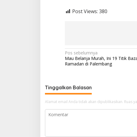
Post Views:
380
N
Pos sebelumnya
Mau Belanja Murah, Ini 19 Titik Baz
a
Ramadan di Palembang
v
i
g
Tinggalkan Balasan
a
Alamat email Anda tidak akan dipublikasikan.
Ruas ya
s
i
p
o