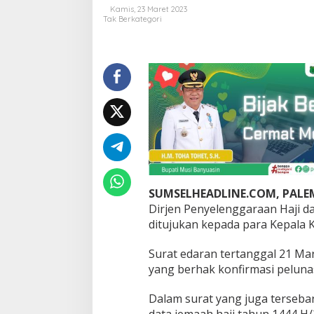
H
Kamis, 23 Maret 2023
S
Tak Berkategori
u
d
a
h
D
i
r
i
l
i
s
,
I
SUMSELHEADLINE.COM, PAL
n
i
Dirjen Penyelenggaraan Haji d
K
ditujukan kepada para Kepala 
r
i
Surat edaran tertanggal 21 Mar
t
yang berhak konfirmasi pelunas
e
r
a
Dalam surat yang juga terseba
i
data jemaah haji tahun 1444 H