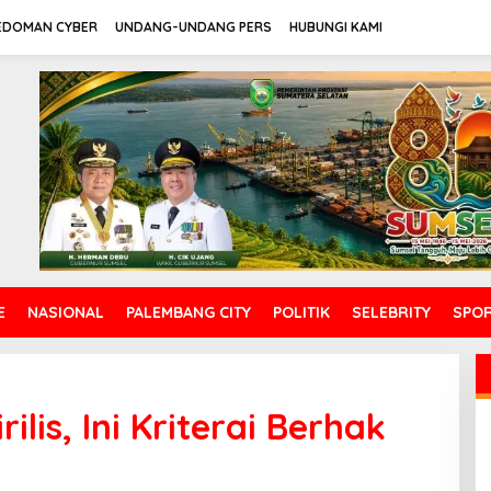
EDOMAN CYBER
UNDANG-UNDANG PERS
HUBUNGI KAMI
E
NASIONAL
PALEMBANG CITY
POLITIK
SELEBRITY
SPO
lis, Ini Kriterai Berhak