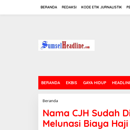
L
e
BERANDA
REDAKSI
KODE ETIK JURNALISTIK
P
w
a
t
i
k
e
k
o
n
t
e
n
BERANDA
EKBIS
GAYA HIDUP
HEADLIN
Beranda
N
a
Nama CJH Sudah Diri
m
a
Melunasi Biaya Haji
C
J