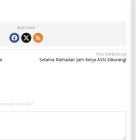
Ikuti Kami
Pos berikutnya
ar
Selama Ramadan Jam Kerja ASN Dikurangi
ng wajib ditandai
*