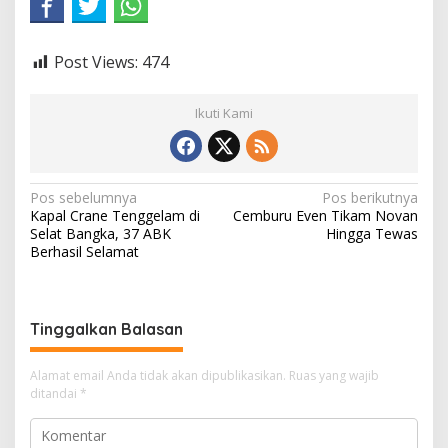
Post Views:
474
Ikuti Kami
N
Pos sebelumnya
Pos berikutnya
Kapal Crane Tenggelam di
Cemburu Even Tikam Novan
a
Selat Bangka, 37 ABK
Hingga Tewas
v
Berhasil Selamat
i
g
Tinggalkan Balasan
a
s
Alamat email Anda tidak akan dipublikasikan.
Ruas yang wajib
i
ditandai
*
p