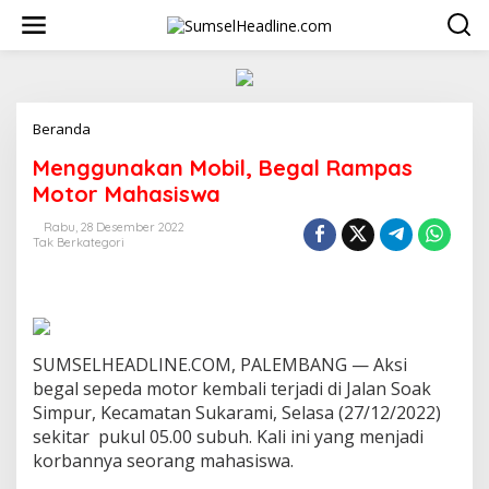
L
e
w
a
t
i
k
Beranda
M
e
e
Menggunakan Mobil, Begal Rampas
k
n
o
g
Motor Mahasiswa
n
g
t
u
Rabu, 28 Desember 2022
e
Tak Berkategori
n
n
a
k
a
n
M
SUMSELHEADLINE.COM, PALEMBANG — Aksi
o
b
begal sepeda motor kembali terjadi di Jalan Soak
i
Simpur, Kecamatan Sukarami, Selasa (27/12/2022)
l
sekitar pukul 05.00 subuh. Kali ini yang menjadi
,
korbannya seorang mahasiswa.
B
e