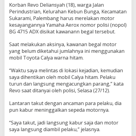
g
Korban Revo Deliansyah (18), warga Jalan
a
Perindustrian, Kelurahan Kebun Bunga, Kecamatan
l
Sukarami, Palembang harus merelakan motor
R
kesayangannya Yamaha Aerox nomor polisi (nopol)
a
BG 4715 ADX disikat kawanann begal tersebut.
m
p
a
Saat melakukan aksinya, kawanan begal motor
s
yang belum diketahui jumlahnya ini menggunakan
M
mobil Toyota Calya warna hitam.
o
t
o
“Waktu saya melintas di lokasi kejadian, kemudian
r
saya dihentikan oleh mobil Calya hitam. Pelaku
M
turun dan langsung mengacungkan parang,” kata
a
Revo saat ditanyai oleh polisi, Selasa (27/12).
h
a
s
Lantaran takut dengan ancaman para pelaku, dia
i
pun kabur meninggalkan sepeda motornya.
s
w
“Saya takut, jadi langsung kabur saja dan motor
a
saya langsung diambil pelaku,” jelasnya.