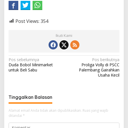
Post Views:
354
Ikuti Kami
N
Pos sebelumnya
Pos berikutnya
Duda Bobol Minimarket
Proliga Volly di PSCC
a
untuk Beli Sabu
Palembang Gairahkan
v
Usaha Kecil
i
g
Tinggalkan Balasan
a
s
Alamat email Anda tidak akan dipublikasikan.
Ruas yang wajib
i
ditandai
*
p