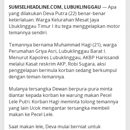
J
SUMSELHEADLINE.COM, LUBUKLINGGAU
— Apa
u
yang dilakukan Deva Putra (22) benar-benar
a
l
keterlaluan. Warga Kelurahan Mesat Jaya
M
Lbuklinggau Timur I itu tega menggelapkan motor
o
temannya sendiri.
t
o
Temannya bernama Muhammad Hagi (21), warga
r
T
Perumahan Griya Asri, Lubuklinggau Barat I.
e
Menurut Kapolres Lubuklinggau, AKBP Harissandi
m
melalui Kasat reskrim AKP, Robi Sugara, aksi
a
penggelapan bermula korban sedang berkumpul
n
dengan teman-temannya.
Mulanya tersangka Dewan berpura-pura minta
diantar kepada korban ke warung makan Pecel
Lele Putri. Korban Hagi meminta tolong temannya
yang lain Ucok mengantar tersangka membeli
makan ke Pecel Lele.
Saat makan lele, Deva mulai berniat untuk