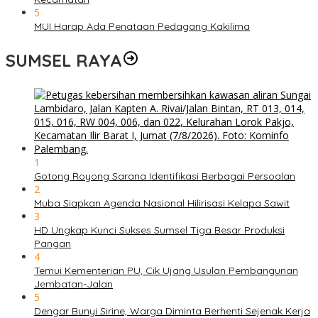
5
MUI Harap Ada Penataan Pedagang Kakilima
SUMSEL RAYA
1
Gotong Royong Sarana Identifikasi Berbagai Persoalan
2
Muba Siapkan Agenda Nasional Hilirisasi Kelapa Sawit
3
HD Ungkap Kunci Sukses Sumsel Tiga Besar Produksi
Pangan
4
Temui Kementerian PU, Cik Ujang Usulan Pembangunan
Jembatan-Jalan
5
Dengar Bunyi Sirine, Warga Diminta Berhenti Sejenak Kerja