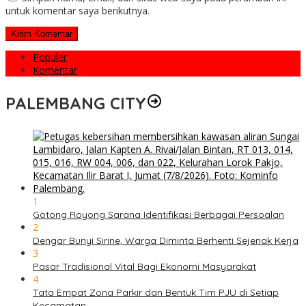
untuk komentar saya berikutnya.
Populer
Komentar
PALEMBANG CITY
1
Gotong Royong Sarana Identifikasi Berbagai Persoalan
2
Dengar Bunyi Sirine, Warga Diminta Berhenti Sejenak Kerja
3
Pasar Tradisional Vital Bagi Ekonomi Masyarakat
4
Tata Empat Zona Parkir dan Bentuk Tim PJU di Setiap
Kecamatan