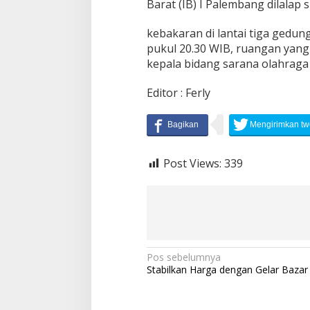
Barat (IB) I Palembang dilalap s
a
n
kebakaran di lantai tiga gedun
pukul 20.30 WIB, ruangan yang
kepala bidang sarana olahraga 
Editor : Ferly
Post Views:
339
N
Pos sebelumnya
Stabilkan Harga dengan Gelar Baza
a
v