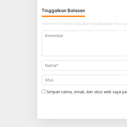
i
g
Tinggalkan Balasan
a
Alamat email Anda tidak akan dipublikasikan.
Ruas ya
s
i
p
o
s
Simpan nama, email, dan situs web saya pa