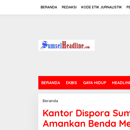
L
e
BERANDA
REDAKSI
KODE ETIK JURNALISTIK
P
w
a
t
i
k
e
k
o
n
t
e
n
BERANDA
EKBIS
GAYA HIDUP
HEADLIN
Beranda
K
a
Kantor Dispora Sums
n
t
Amankan Benda Me
o
r