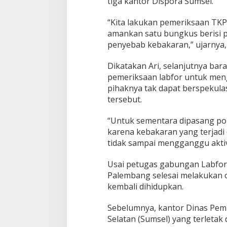
tiga kantor Dispora Sumsel.
i
s
“Kita lakukan pemeriksaan TKP 
i
A
amankan satu bungkus berisi p
m
penyebab kebakaran,” ujarnya, 
a
n
Dikatakan Ari, selanjutnya ba
k
pemeriksaan labfor untuk men
a
n
pihaknya tak dapat berspekulas
B
tersebut.
e
n
“Untuk sementara dipasang polic
d
karena kebakaran yang terjadi
a
M
tidak sampai mengganggu aktivi
e
n
Usai petugas gabungan Labfor 
c
Palembang selesai melakukan ol
u
kembali dihidupkan.
r
i
g
Sebelumnya, kantor Dinas Pemu
a
Selatan (Sumsel) yang terletak 
k