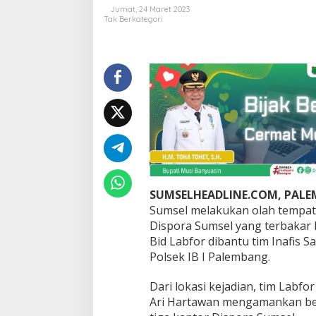
D
Jumat, 24 Maret 2023
i
Tak Berkategori
s
p
o
r
a
S
u
m
s
e
l
T
e
SUMSELHEADLINE.COM, PAL
r
b
Sumsel melakukan olah tempat
a
Dispora Sumsel yang terbakar 
k
Bid Labfor dibantu tim Inafis 
a
Polsek IB I Palembang.
r
,
P
Dari lokasi kejadian, tim Labf
o
Ari Hartawan mengamankan bebe
l