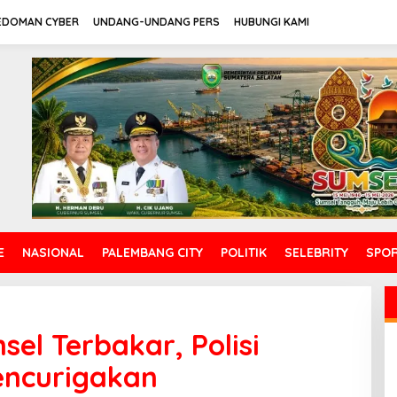
EDOMAN CYBER
UNDANG-UNDANG PERS
HUBUNGI KAMI
E
NASIONAL
PALEMBANG CITY
POLITIK
SELEBRITY
SPO
el Terbakar, Polisi
ncurigakan