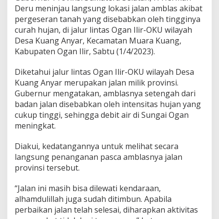
r
Deru meninjau langsung lokasi jalan amblas akibat
i
pergeseran tanah yang disebabkan oleh tingginya
s
curah hujan, di jalur lintas Ogan Ilir-OKU wilayah
P
Desa Kuang Anyar, Kecamatan Muara Kuang,
u
t
Kabupaten Ogan Ilir, Sabtu (1/4/2023).
u
s
Diketahui jalur lintas Ogan Ilir-OKU wilayah Desa
,
Kuang Anyar merupakan jalan milik provinsi.
G
Gubernur mengatakan, amblasnya setengah dari
u
b
badan jalan disebabkan oleh intensitas hujan yang
e
cukup tinggi, sehingga debit air di Sungai Ogan
r
meningkat.
n
u
Diakui, kedatangannya untuk melihat secara
r
P
langsung penanganan pasca amblasnya jalan
e
provinsi tersebut.
r
i
“Jalan ini masih bisa dilewati kendaraan,
n
alhamdulillah juga sudah ditimbun. Apabila
t
a
perbaikan jalan telah selesai, diharapkan aktivitas
h