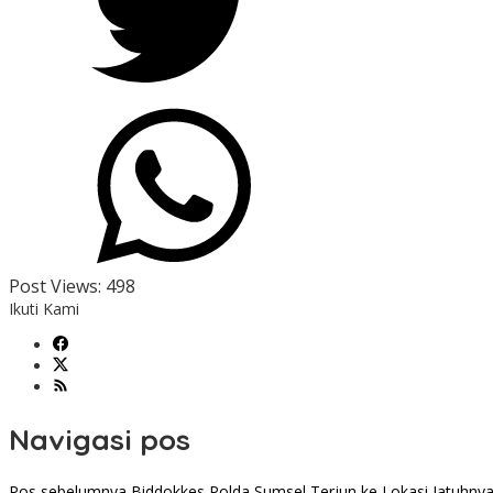
Post Views:
498
Ikuti Kami
Navigasi pos
Pos sebelumnya
Biddokkes Polda Sumsel Terjun ke Lokasi Jatuhnya 