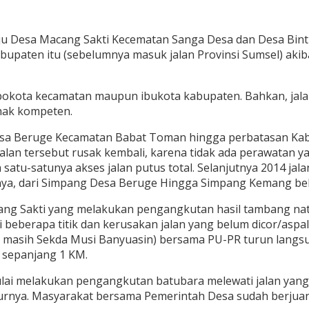
uju Desa Macang Sakti Kecematan Sanga Desa dan Desa Bint
paten itu (sebelumnya masuk jalan Provinsi Sumsel) akiba
 ibokota kecamatan maupun ibukota kabupaten. Bahkan, jala
hak kompeten.
g Desa Beruge Kecamatan Babat Toman hingga perbatasan Ka
 jalan tersebut rusak kembali, karena tidak ada perawatan 
atu-satunya akses jalan putus total. Selanjutnya 2014 jal
sanya, dari Simpang Desa Beruge Hingga Simpang Kemang be
cang Sakti yang melakukan pengangkutan hasil tambang na
i beberapa titik dan kerusakan jalan yang belum dicor/aspa
itu masih Sekda Musi Banyuasin) bersama PU-PR turun langs
n sepanjang 1 KM.
ulai melakukan pengangkutan batubara melewati jalan yan
urnya. Masyarakat bersama Pemerintah Desa sudah berjua