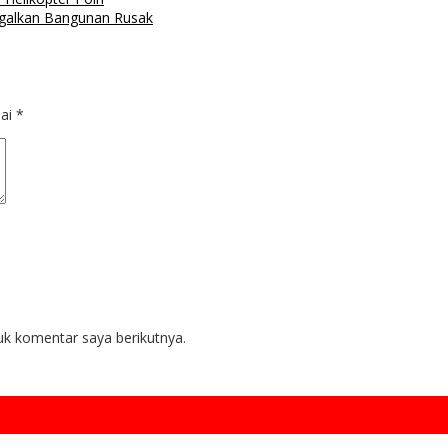
galkan Bangunan Rusak
dai
*
uk komentar saya berikutnya.