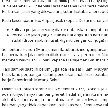
tersebut. Sementara alat berat milik perusahaan hanya d
30 September 2022 Kepala Desa bersama BPD serta masya
Perbaikan jalan yang dilewati angkutan Batubara tersebut
Pada kesempatan itu, Aripai Jasak (Kepala Desa) menanya
Salinan perjanjian yang diakte notariskan sampai saa
Perbaikan jalan yang rusak akibat angkutan batubara 
sudah di cor apabila rusak diganti dengan cor juga) 
Sementara Hendri (Manajemen Batubara), menyampaikan
hal perbaikan jalan belum dilakukan secara permanen. Nan
memberi waktu 1 x 30 hari, kepada Manajemen Batubara M
Tapi sampai saat ini belum juga ada realisasi. Kami Masy
tidak tahu perjuangan dalam penolakan mobilisasi batuba
kerja Pemerintah Macang Sakti.
Dalam satu bulan terahir ini (Nopember 2022), kondisi ja
ada artinya, hanya numpang lewat. Padahal jalan itu mem
akibat lakalantas angkutan batubara. Ambulan lewat sa
keluhan yang tidak dapat kami publikasihan. Semuanya ta