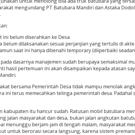
igunakan untuk menolong bila ada truk batubara yang ters
rakat mengundang PT Batubara Mandiri dan Astaka Dodol u
.
kan:
t ini belum diserahkan ke Desa.
belum dilaksanakan sesuai perjanjian yang tertulis di akte 
namun saat ini hanya dibenahi temporary (diiperbaiki seadan
 pada dasarnya manajemen sudah berupaya semaksimal mu
ti hasil pertemuan ini akan disampaikan kepada atasan say
andiri.
arakat bersama Pemerintah Desa tidak mampu menolak angkut
ra ini terus memecahkan telinga pemerintah desa. Padahal 
lan kabupaten itu hancur sudah. Ratusan mobil batubara me
ang jalan masyarakat dan desa, bukan jalan angkutan batu
mpai menunggu berjam-jam di tengah malam, masyarakat me
kut untuk berorasi secara langsung, karena sistem premani