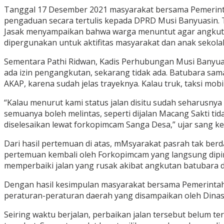
Tanggal 17 Desember 2021 masyarakat bersama Pemerintah
pengaduan secara tertulis kepada DPRD Musi Banyuasin.
Jasak menyampaikan bahwa warga menuntut agar angkutan 
dipergunakan untuk aktifitas masyarakat dan anak sekolah
Sementara Pathi Ridwan, Kadis Perhubungan Musi Banyua
ada izin pengangkutan, sekarang tidak ada. Batubara sam
AKAP, karena sudah jelas trayeknya. Kalau truk, taksi mobi
“Kalau menurut kami status jalan disitu sudah seharusny
semuanya boleh melintas, seperti dijalan Macang Sakti tid
diselesaikan lewat forkopimcam Sanga Desa,” ujar sang kep
Dari hasil pertemuan di atas, mMsyarakat pasrah tak ber
pertemuan kembali oleh Forkopimcam yang langsung dipim
memperbaiki jalan yang rusak akibat angkutan batubara 
Dengan hasil kesimpulan masyarakat bersama Pemerintah
peraturan-peraturan daerah yang disampaikan oleh Dinas-
Seiring waktu berjalan, perbaikan jalan tersebut belum t