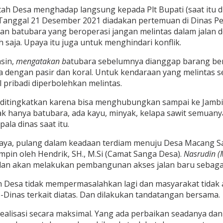
 Desa menghadap langsung kepada Plt Bupati (saat itu dij
 Tanggal 21 Desember 2021 diadakan pertemuan di Dinas P
batubara yang beroperasi jangan melintas dalam jalan de
 saja. Upaya itu juga untuk menghindari konflik.
sin,
mengatakan b
atubara sebelumnya dianggap barang berb
a dengan pasir dan koral. Untuk kendaraan yang melintas 
l pribadi diperbolehkan melintas.
a ditingkatkan karena bisa menghubungkan sampai ke Jambi
ak hanya batubara, ada kayu, minyak, kelapa sawit semuanya
ala dinas saat itu.
daya, pulang dalam keadaan terdiam menuju Desa Macang Sa
pin oleh Hendrik, SH., M.Si (Camat Sanga Desa).
Nasrudin (
dan akan melakukan pembangunan akses jalan baru sebagai 
 Desa tidak mempermasalahkan lagi dan masyarakat tidak
Dinas terkait diatas. Dan dilakukan tandatangan bersama.
erealisasi secara maksimal. Yang ada perbaikan seadanya da