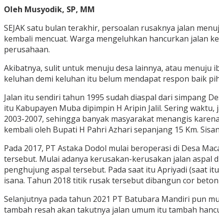
Oleh Musyodik, SP, MM
SEJAK satu bulan terakhir, persoalan rusaknya jalan men
kembali mencuat. Warga mengeluhkan hancurkan jalan kebu
perusahaan.
Akibatnya, sulit untuk menuju desa lainnya, atau menuju
keluhan demi keluhan itu belum mendapat respon baik pi
Jalan itu sendiri tahun 1995 sudah diaspal dari simpan
itu Kabupayen Muba dipimpin H Aripin Jalil. Sering waktu,
2003-2007, sehingga banyak masyarakat menangis karena s
kembali oleh Bupati H Pahri Azhari sepanjang 15 Km. Si
Pada 2017, PT Astaka Dodol mulai beroperasi di Desa Ma
tersebut. Mulai adanya kerusakan-kerusakan jalan aspal d
penghujung aspal tersebut. Pada saat itu Apriyadi (saat 
isana. Tahun 2018 titik rusak tersebut dibangun cor beto
Selanjutnya pada tahun 2021 PT Batubara Mandiri pun m
tambah resah akan takutnya jalan umum itu tambah hanc