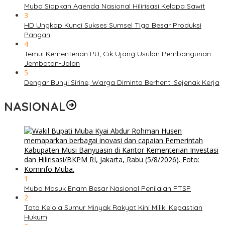
Muba Siapkan Agenda Nasional Hilirisasi Kelapa Sawit
3
HD Ungkap Kunci Sukses Sumsel Tiga Besar Produksi
Pangan
4
Temui Kementerian PU, Cik Ujang Usulan Pembangunan
Jembatan-Jalan
5
Dengar Bunyi Sirine, Warga Diminta Berhenti Sejenak Kerja
NASIONAL
1
Muba Masuk Enam Besar Nasional Penilaian PTSP
2
Tata Kelola Sumur Minyak Rakyat Kini Miliki Kepastian
Hukum