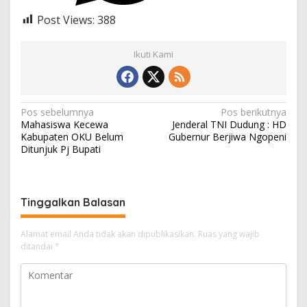
Post Views:
388
Ikuti Kami
N
Pos sebelumnya
Pos berikutnya
Mahasiswa Kecewa
Jenderal TNI Dudung : HD
a
Kabupaten OKU Belum
Gubernur Berjiwa Ngopeni
v
Ditunjuk Pj Bupati
i
g
Tinggalkan Balasan
a
s
Alamat email Anda tidak akan dipublikasikan.
Ruas yang wajib
i
ditandai
*
p
o