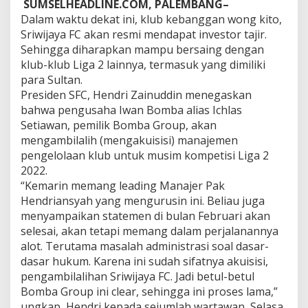
SUMSELHEADLINE.COM, PALEMBANG–
i
Dalam waktu dekat ini, klub kebanggan wong kito,
I
w
Sriwijaya FC akan resmi mendapat investor tajir.
a
Sehingga diharapkan mampu bersaing dengan
n
klub-klub Liga 2 lainnya, termasuk yang dimiliki
B
para Sultan.
o
m
Presiden SFC, Hendri Zainuddin menegaskan
b
bahwa pengusaha Iwan Bomba alias Ichlas
a
Setiawan, pemilik Bomba Group, akan
,
mengambilalih (mengakuisisi) manajemen
S
pengelolaan klub untuk musim kompetisi Liga 2
F
C
2022.
S
“Kemarin memang leading Manajer Pak
i
Hendriansyah yang mengurusin ini. Beliau juga
a
menyampaikan statemen di bulan Februari akan
p
B
selesai, akan tetapi memang dalam perjalanannya
e
alot. Terutama masalah administrasi soal dasar-
r
dasar hukum. Karena ini sudah sifatnya akuisisi,
s
pengambilalihan Sriwijaya FC. Jadi betul-betul
a
Bomba Group ini clear, sehingga ini proses lama,”
i
n
ungkap Hendri kepada sejumlah wartawan, Selasa