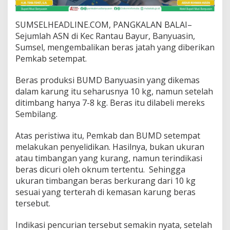
B
a
n
SUMSELHEADLINE.COM, PANGKALAN BALAI–
y
Sejumlah ASN di Kec Rantau Bayur, Banyuasin,
u
Sumsel, mengembalikan beras jatah yang diberikan
a
Pemkab setempat.
s
i
n
Beras produksi BUMD Banyuasin yang dikemas
P
dalam karung itu seharusnya 10 kg, namun setelah
r
ditimbang hanya 7-8 kg. Beras itu dilabeli mereks
o
Sembilang.
t
e
s
Atas peristiwa itu, Pemkab dan BUMD setempat
T
melakukan penyelidikan. Hasilnya, bukan ukuran
i
atau timbangan yang kurang, namun terindikasi
m
beras dicuri oleh oknum tertentu. Sehingga
b
ukuran timbangan beras berkurang dari 10 kg
a
n
sesuai yang terterah di kemasan karung beras
g
tersebut.
a
n
Indikasi pencurian tersebut semakin nyata, setelah
B