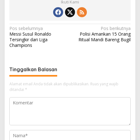
Ikuti Kami
N
Pos sebelumnya
Pos berikutnya
Messi Susul Ronaldo
Polisi Amankan 15 Orang
a
Tersingkir dari Liga
Ritual Mandi Bareng Bugil
v
Champions
i
g
Tinggalkan Balasan
a
s
Alamat email Anda tidak akan dipublikasikan.
Ruas yang wajib
i
ditandai
*
p
o
s