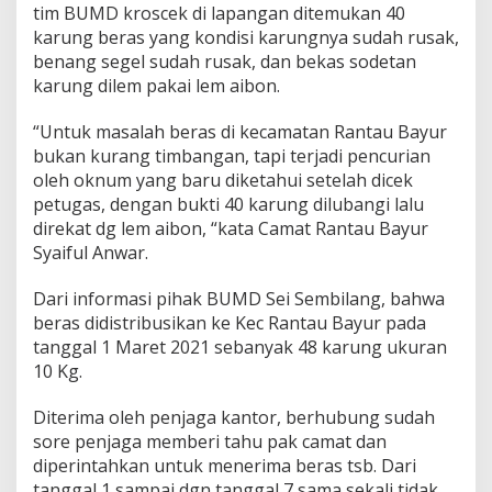
tim BUMD kroscek di lapangan ditemukan 40
e
r
karung beras yang kondisi karungnya sudah rusak,
a
benang segel sudah rusak, dan bekas sodetan
s
karung dilem pakai lem aibon.
J
a
“Untuk masalah beras di kecamatan Rantau Bayur
t
a
bukan kurang timbangan, tapi terjadi pencurian
h
oleh oknum yang baru diketahui setelah dicek
B
petugas, dengan bukti 40 karung dilubangi lalu
e
direkat dg lem aibon, “kata Camat Rantau Bayur
r
k
Syaiful Anwar.
u
r
Dari informasi pihak BUMD Sei Sembilang, bahwa
a
beras didistribusikan ke Kec Rantau Bayur pada
n
tanggal 1 Maret 2021 sebanyak 48 karung ukuran
g
10 Kg.
Diterima oleh penjaga kantor, berhubung sudah
sore penjaga memberi tahu pak camat dan
diperintahkan untuk menerima beras tsb. Dari
tanggal 1 sampai dgn tanggal 7 sama sekali tidak