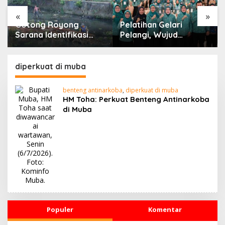
«
»
Gotong Royong
Pelatihan Gelari
Sarana Identifikasi
Pelangi, Wujud
Berbagai Persoalan
Perkuat Ketahanan
Keluarga
diperkuat di muba
benteng antinarkoba
,
diperkuat di muba
HM Toha: Perkuat Benteng Antinarkoba
di Muba
Populer
Komentar