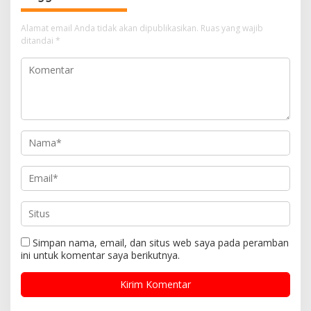
a
s
Alamat email Anda tidak akan dipublikasikan.
Ruas yang wajib
i
ditandai
*
p
o
s
Simpan nama, email, dan situs web saya pada peramban
ini untuk komentar saya berikutnya.