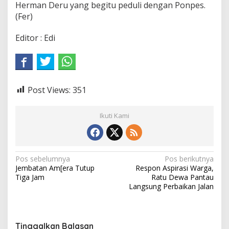
Herman Deru yang begitu peduli dengan Ponpes.
(Fer)
Editor : Edi
Post Views:
351
Ikuti Kami
N
Pos sebelumnya
Pos berikutnya
Jembatan Am[era Tutup
Respon Aspirasi Warga,
a
Tiga Jam
Ratu Dewa Pantau
v
Langsung Perbaikan Jalan
i
g
Tinggalkan Balasan