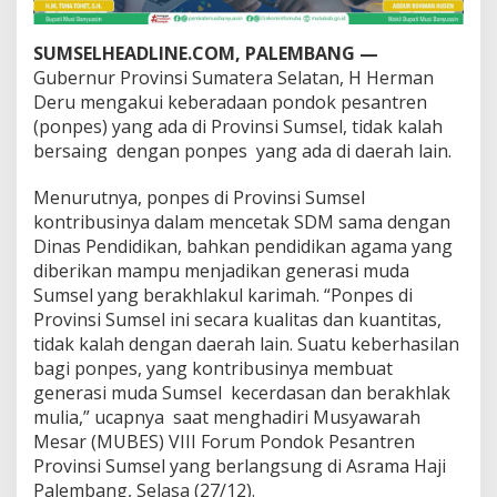
o
r
H
SUMSELHEADLINE.COM, PALEMBANG —
i
Gubernur Provinsi Sumatera Selatan, H Herman
d
Deru mengakui keberadaan pondok pesantren
u
(ponpes) yang ada di Provinsi Sumsel, tidak kalah
p
bersaing dengan ponpes yang ada di daerah lain.
T
o
l
Menurutnya, ponpes di Provinsi Sumsel
e
kontribusinya dalam mencetak SDM sama dengan
r
Dinas Pendidikan, bahkan pendidikan agama yang
a
diberikan mampu menjadikan generasi muda
n
s
Sumsel yang berakhlakul karimah. “Ponpes di
i
Provinsi Sumsel ini secara kualitas dan kuantitas,
A
tidak kalah dengan daerah lain. Suatu keberhasilan
n
bagi ponpes, yang kontribusinya membuat
t
a
generasi muda Sumsel kecerdasan dan berakhlak
r
mulia,” ucapnya saat menghadiri Musyawarah
u
Mesar (MUBES) VIII Forum Pondok Pesantren
m
Provinsi Sumsel yang berlangsung di Asrama Haji
a
Palembang, Selasa (27/12).
t