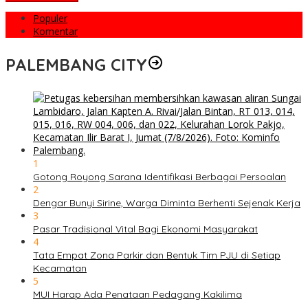
Populer
Komentar
PALEMBANG CITY
1
Gotong Royong Sarana Identifikasi Berbagai Persoalan
2
Dengar Bunyi Sirine, Warga Diminta Berhenti Sejenak Kerja
3
Pasar Tradisional Vital Bagi Ekonomi Masyarakat
4
Tata Empat Zona Parkir dan Bentuk Tim PJU di Setiap
Kecamatan
5
MUI Harap Ada Penataan Pedagang Kakilima