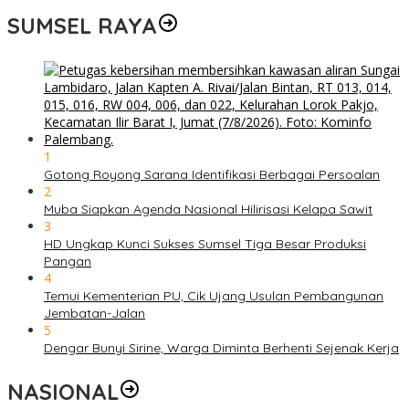
SUMSEL RAYA
1
Gotong Royong Sarana Identifikasi Berbagai Persoalan
2
Muba Siapkan Agenda Nasional Hilirisasi Kelapa Sawit
3
HD Ungkap Kunci Sukses Sumsel Tiga Besar Produksi
Pangan
4
Temui Kementerian PU, Cik Ujang Usulan Pembangunan
Jembatan-Jalan
5
Dengar Bunyi Sirine, Warga Diminta Berhenti Sejenak Kerja
NASIONAL