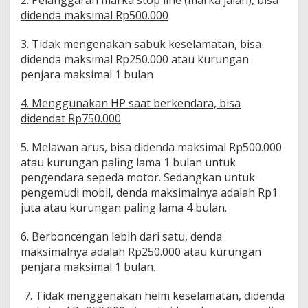
2. Pelanggaran marka stop line (marka jalan), bisa
n
didenda maksimal Rp500.000
g
E
3. Tidak mengenakan sabuk keselamatan, bisa
l
didenda maksimal Rp250.000 atau kurungan
e
k
penjara maksimal 1 bulan
t
r
4. Menggunakan HP saat berkendara, bisa
o
didendat Rp750.000
n
i
5. Melawan arus, bisa didenda maksimal Rp500.000
k
atau kurungan paling lama 1 bulan untuk
pengendara sepeda motor. Sedangkan untuk
pengemudi mobil, denda maksimalnya adalah Rp1
juta atau kurungan paling lama 4 bulan.
6. Berboncengan lebih dari satu, denda
maksimalnya adalah Rp250.000 atau kurungan
penjara maksimal 1 bulan.
7. Tidak menggenakan helm keselamatan, didenda