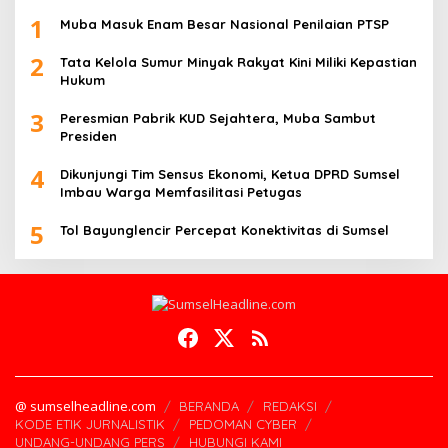
1
Muba Masuk Enam Besar Nasional Penilaian PTSP
2
Tata Kelola Sumur Minyak Rakyat Kini Miliki Kepastian
Hukum
3
Peresmian Pabrik KUD Sejahtera, Muba Sambut
Presiden
4
Dikunjungi Tim Sensus Ekonomi, Ketua DPRD Sumsel
Imbau Warga Memfasilitasi Petugas
5
Tol Bayunglencir Percepat Konektivitas di Sumsel
@ sumselheadline.com
BERANDA
REDAKSI
KODE ETIK JURNALISTIK
PEDOMAN CYBER
UNDANG-UNDANG PERS
HUBUNGI KAMI