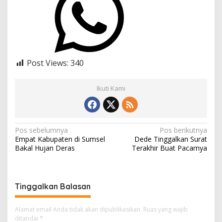
Post Views:
340
Ikuti Kami
N
Pos sebelumnya
Pos berikutnya
Empat Kabupaten di Sumsel
Dede Tinggalkan Surat
a
Bakal Hujan Deras
Terakhir Buat Pacarnya
v
i
g
Tinggalkan Balasan
a
Alamat email Anda tidak akan dipublikasikan.
Ruas yang wajib
s
ditandai
*