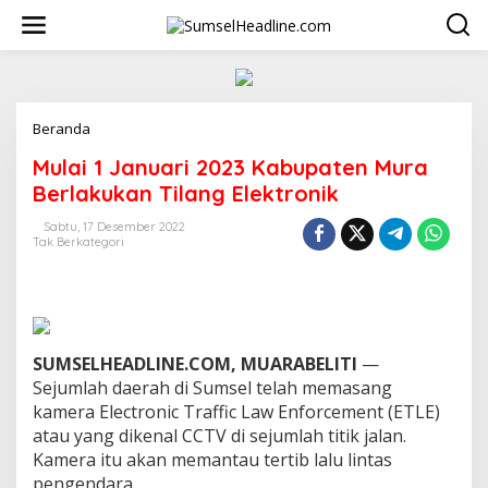
L
e
w
a
t
i
k
Beranda
M
e
u
Mulai 1 Januari 2023 Kabupaten Mura
k
l
o
a
Berlakukan Tilang Elektronik
n
i
t
1
Sabtu, 17 Desember 2022
e
Tak Berkategori
J
n
a
n
u
a
r
SUMSELHEADLINE.COM, MUARABELITI
—
i
2
Sejumlah daerah di Sumsel telah memasang
0
kamera Electronic Traffic Law Enforcement (ETLE)
2
atau yang dikenal CCTV di sejumlah titik jalan.
3
Kamera itu akan memantau tertib lalu lintas
K
pengendara.
a