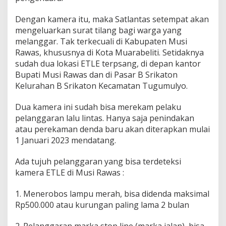
b
u
Dengan kamera itu, maka Satlantas setempat akan
p
mengeluarkan surat tilang bagi warga yang
a
melanggar. Tak terkecuali di Kabupaten Musi
t
Rawas, khususnya di Kota Muarabeliti. Setidaknya
e
n
sudah dua lokasi ETLE terpsang, di depan kantor
M
Bupati Musi Rawas dan di Pasar B Srikaton
u
Kelurahan B Srikaton Kecamatan Tugumulyo.
r
a
Dua kamera ini sudah bisa merekam pelaku
B
e
pelanggaran lalu lintas. Hanya saja penindakan
r
atau perekaman denda baru akan diterapkan mulai
l
1 Januari 2023 mendatang.
a
k
Ada tujuh pelanggaran yang bisa terdeteksi
u
k
kamera ETLE di Musi Rawas :
a
n
1. Menerobos lampu merah, bisa didenda maksimal
T
Rp500.000 atau kurungan paling lama 2 bulan
i
l
a