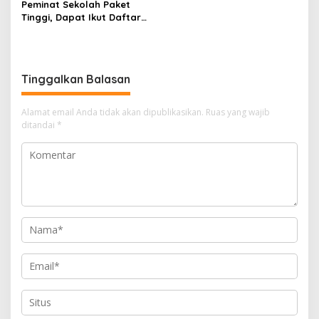
Sumsel
Peminat Sekolah Paket
Tinggi, Dapat Ikut Daftar
CPNS-PPPK
Tinggalkan Balasan
Alamat email Anda tidak akan dipublikasikan.
Ruas yang wajib
ditandai
*