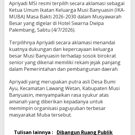
Apriyadi MSi resmi terpilih secara aklamasi sebagai
e
n
Ketua Umum Ikatan Keluarga Musi Banyuasin (IKA-
s
MUBA) Masa Bakti 2026-2030 dalam Musyawarah
i
Besar yang digelar di Hotel Swarna Dwipa
W
Palembang, Sabtu (4/7/2026).
a
r
g
Terpilihnya Apriyadi secara aklamasi menandai
a
kuatnya dukungan dan kepercayaan keluarga
besar Musi Banyuasin terhadap sosok birokrat
senior yang dikenal memiliki rekam jejak panjang
dalam Pemerintahan dan pembangunan daerah.
Apriyadi yang merupakan putra asli Desa Bumi
Ayu, Kecamatan Lawang Wetan, Kabupaten Musi
Banyuasin, menyampaikan rasa syukur atas
amanah yang diberikan kepadanya untuk
memimpin organisasi paguyuban terbesar
masyarakat Muba tersebut.
Tulisan lainnya :
Dibangun Ruang Publik