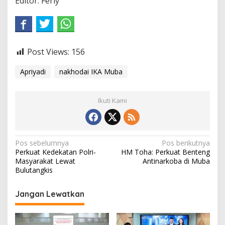
Editor: Ferly
Post Views:
156
Apriyadi
nakhodai IKA Muba
Ikuti Kami
N
Pos sebelumnya
Pos berikutnya
Perkuat Kedekatan Polri-
HM Toha: Perkuat Benteng
a
Masyarakat Lewat
Antinarkoba di Muba
v
Bulutangkis
i
Jangan Lewatkan
g
a