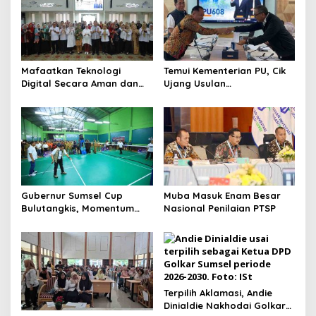
s
i
p
o
Mafaatkan Teknologi
Temui Kementerian PU, Cik
s
Digital Secara Aman dan
Ujang Usulan
Bertanggungjawab
Pembangunan Jembatan-
Jalan
Gubernur Sumsel Cup
Muba Masuk Enam Besar
Bulutangkis, Momentum
Nasional Penilaian PTSP
Jaring Bibit Atlet
Terpilih Aklamasi, Andie
Dinialdie Nakhodai Golkar