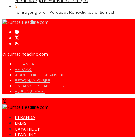
Imbau Warga Memfasilitasi Petugas
5
Tol Bayunglencir Percepat Konektivitas di Sumsel
@ sumselheadline.com
BERANDA
REDAKSI
KODE ETIK JURNALISTIK
PEDOMAN CYBER
UNDANG-UNDANG PERS
HUBUNGI KAMI
BERANDA
EKBIS
GAYA HIDUP
HEADLINE