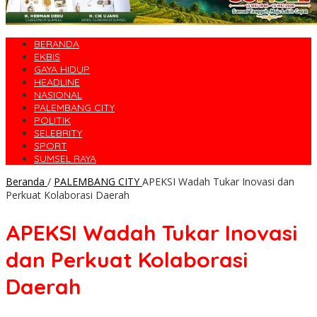
BERANDA
EKBIS
GAYA HIDUP
HEADLINE
NASIONAL
PALEMBANG CITY
POLITIK
SELEBRITY
SPORT
SUMSEL RAYA
Beranda
/
PALEMBANG CITY
APEKSI Wadah Tukar Inovasi dan
Perkuat Kolaborasi Daerah
APEKSI Wadah Tukar Inovasi
dan Perkuat Kolaborasi
Daerah