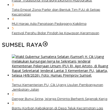
Pasar Tradisional Vital Bagi Ekonomi Masyarakat
3
Tata Empat Zona Parkir dan Bentuk Tim PJU di Setiap
Kecamatan
4
MUI Harap Ada Penataan Pedagang Kakilima
5
Festival Perahu Bidar Pindah ke Kawasan Keramasan
SUMSEL RAYA
1
Temui Kementerian PU, Cik Ujang Usulan Pembangunan
Jembatan-Jalan
2
Dengar Bunyi Sirine, Warga Diminta Berhenti Sejenak Kerja
3
Bantu Korban Kebakaran di Desa Teluk Kecamatan Lais