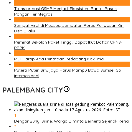
1
Transformasi GSMP Menjadi Ekosistem Rantai Pasok
Pangan Terintegrasi
2
Sempat Viral di Medsos, Jembatan Poros Porwosari Kini
Bisa Dilalui
3
Peminat Sekolah Paket Tinggi, Dapat Ikut Daftar CPNS-
PPPK
4
MUI Harap Ada Penataan Pedagang Kakilima
5
Putera Puteri Sriwijaya Harus Mampu Bawa Sumsel Go
Internasional
PALEMBANG CITY
1
Dengar Bunyi Sirine, Warga Diminta Berhenti Sejenak Kerja
2